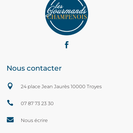
Nous contacter

24 place Jean Jaurès 10000 Troyes

07 87 73 23 30

Nous écrire