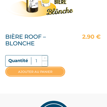
BIÈRE ROOF –
2.90
€
BLONCHE
+
Quantité De Bière Roof - Blonche
-
AJOUTER AU PANIER