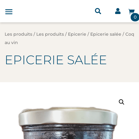



0
Les produits
/
Les produits
/
Epicerie
/
Epicerie salée
/ Coq
au vin
EPICERIE SALÉE