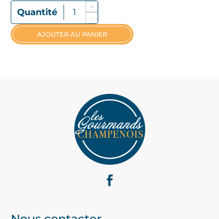
+
Quantité De Boulettes De Viande
-
AJOUTER AU PANIER
Nous contacter