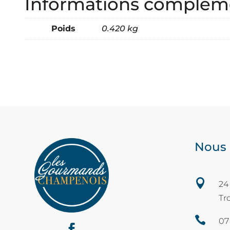
Informations complémen
Poids
0.420 kg
Nous 

24
Tr

07