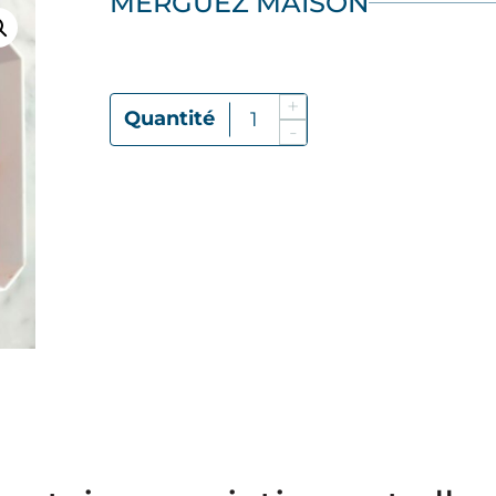
MERGUEZ MAISON
+
Quantité De Merguez Maison
-