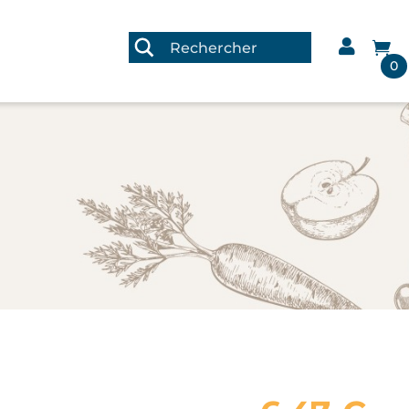


0